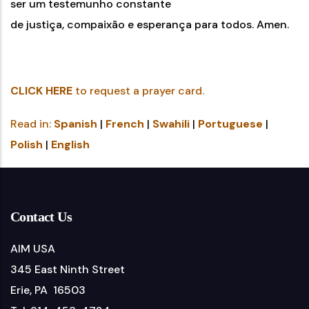
ser um testemunho constante
de justiça, compaixão e esperança para todos. Amen.
CLICK HERE
to request a prayer card.
Read in:
Spanish
|
French
|
Swahili
|
Portuguese
|
Polish
|
English
Contact Us
AIM USA
345 East Ninth Street
Erie, PA 16503