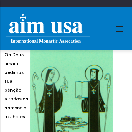
Skip
to
main
content
Oh Deus
amado,
pedimos
sua
bênção
a todos os
homens e
mulheres